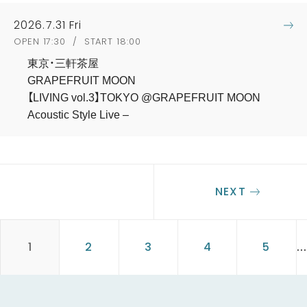
2026.7.31 Fri
OPEN 17:30 / START 18:00
東京・三軒茶屋
GRAPEFRUIT MOON
【LIVING vol.3】TOKYO @GRAPEFRUIT MOON
Acoustic Style Live –
NEXT
1
2
3
4
5
..