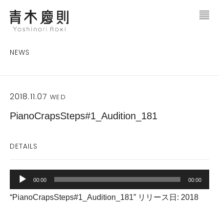
NEWS
2018.11.07
WED
PianoCrapsSteps#1_Audition_181
DETAILS
音
声
00:00
00:00
プ
“PianoCrapsSteps#1_Audition_181” リリース日: 2018
レ
ー
ヤ