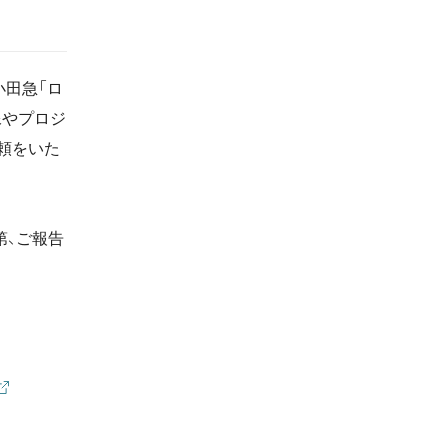
小田急「ロ
像やプロジ
頼をいた
第、ご報告