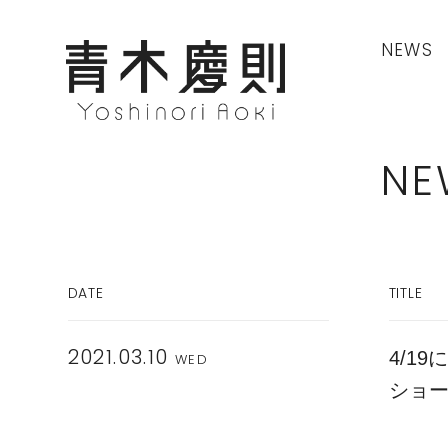
NEWS
NE
DATE
TITLE
4/1
2021.03.10
WED
ショ