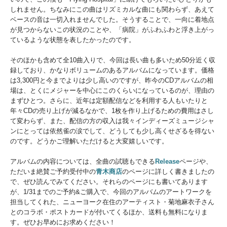
しれません。ちなみにこの曲はリズミカルな曲にも関わらず、あえて
ベースの音は一切入れませんでした。そうすることで、一向に着地点
が見つからないこの状況のことや、「病院」がふわふわと浮き上がっ
ているような状態を表したかったのです。
そのほかも含めて全10曲入りで、今回は長い曲も多いため50分近く収
録しており、かなりボリュームのあるアルバムになっています。価格
は3,300円と今までよりは少し高いのですが、昨今のCDアルバムの相
場は、とくにメジャーを中心にこのくらいになっているのが、理由の
まずひとつ。さらに、近年は定額配信などを利用する人もいたりと
年々CDの売り上げが減るなかで、1枚を作り上げるための費用はさし
て変わらず、また、配信の方の収入は我々インディーズミュージシャ
ンにとっては依然雀の涙でして、どうしても少し高くせざるを得ない
のです。どうかご理解いただけると大変嬉しいです。
アルバムの内容については、全曲の試聴もできる
Release
ページや、
ただいま絶賛ご予約受付中の
青木商店
のページに詳しく書きましたの
で、ぜひ読んでみてください。それらのページにも書いてあります
が、1/31までのご予約&ご購入で、今回のアルバムのアートワークを
担当してくれた、ニューヨーク在住のアーティスト・菊地麻衣子さん
とのコラボ・ポストカードが付いてくるほか、送料も無料になりま
す。ぜひお早めにお求めください！