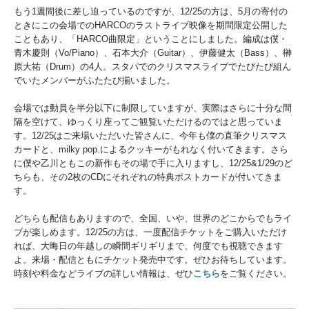
もう1週間後に差し迫っているのですが、12/25の方は、5月の寄付の
ときにこの会場でのHARCOのラストライブ映像を期間限定公開した
こともあり、「HARCO曲限定」ということにしました。編成は僕・
青木慶則（Vo/Piano）、石本大介（Guitar）、伊藤健太（Bass）、榊
原大祐（Drum）の4人。スタパでのクリスマスライブでたびたび組ん
でいたメンバーがふたたび揃いました。
会場では動員を半分以下に制限していますが、実際はさらに十分な間
隔を空けて、ゆっくり座ってご観覧いただけるのではと思っていま
す。12/25はご来場いただいた皆さんに、今年も僕の直筆クリスマス
カードと、milky pop.によるクッキーがもれなく付いてきます。さら
に僕や乙川ともこの新作もその場で手に入りますし、12/25&1/29のど
ちらも、その2枚のCDにそれぞれの特典ポストカードが付いてきま
す。
どちらも配信もありますので、全国、いや、世界のどこからでもライ
ブが楽しめます。12/25の方は、一度配信チケットをご購入いただけ
れば、大晦日の年越しの瞬間ギリギリまで、何度でも視聴できます
よ。来場・配信ともにチケット発売中です。ぜひお待ちしています。
時刻や料金などライブの詳しい情報は、ぜひ
こちら
をご覧ください。