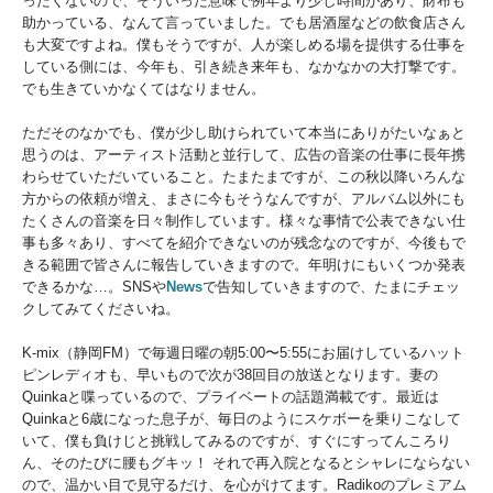
ったくないので、そういった意味で例年より少し時間があり、財布も
助かっている、なんて言っていました。でも居酒屋などの飲食店さん
も大変ですよね。僕もそうですが、人が楽しめる場を提供する仕事を
している側には、今年も、引き続き来年も、なかなかの大打撃です。
でも生きていかなくてはなりません。
ただそのなかでも、僕が少し助けられていて本当にありがたいなぁと
思うのは、アーティスト活動と並行して、広告の音楽の仕事に長年携
わらせていただいていること。たまたまですが、この秋以降いろんな
方からの依頼が増え、まさに今もそうなんですが、アルバム以外にも
たくさんの音楽を日々制作しています。様々な事情で公表できない仕
事も多々あり、すべてを紹介できないのが残念なのですが、今後もで
きる範囲で皆さんに報告していきますので。年明けにもいくつか発表
できるかな…。SNSや
News
で告知していきますので、たまにチェッ
クしてみてくださいね。
K-mix（静岡FM）で毎週日曜の朝5:00〜5:55にお届けしているハット
ピンレディオも、早いもので次が38回目の放送となります。妻の
Quinkaと喋っているので、プライベートの話題満載です。最近は
Quinkaと6歳になった息子が、毎日のようにスケボーを乗りこなして
いて、僕も負けじと挑戦してみるのですが、すぐにすってんころり
ん、そのたびに腰もグキッ！ それで再入院となるとシャレにならない
ので、温かい目で見守るだけ、を心がけてます。Radikoのプレミアム