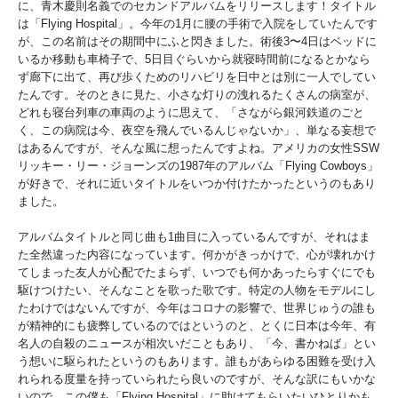
に、青木慶則名義でのセカンドアルバムをリリースします！タイトル
は「Flying Hospital」。今年の1月に腰の手術で入院をしていたんです
が、この名前はその期間中にふと閃きました。術後3〜4日はベッドに
いるか移動も車椅子で、5日目ぐらいから就寝時間前になるとかなら
ず廊下に出て、再び歩くためのリハビリを日中とは別に一人でしてい
たんです。そのときに見た、小さな灯りの洩れるたくさんの病室が、
どれも寝台列車の車両のように思えて、「さながら銀河鉄道のごと
く、この病院は今、夜空を飛んでいるんじゃないか」、単なる妄想で
はあるんですが、そんな風に想ったんですよね。アメリカの女性SSW
リッキー・リー・ジョーンズの1987年のアルバム「Flying Cowboys」
が好きで、それに近いタイトルをいつか付けたかったというのもあり
ました。
アルバムタイトルと同じ曲も1曲目に入っているんですが、それはま
た全然違った内容になっています。何かがきっかけで、心が壊れかけ
てしまった友人が心配でたまらず、いつでも何かあったらすぐにでも
駆けつけたい、そんなことを歌った歌です。特定の人物をモデルにし
たわけではないんですが、今年はコロナの影響で、世界じゅうの誰も
が精神的にも疲弊しているのではというのと、とくに日本は今年、有
名人の自殺のニュースが相次いだこともあり、「今、書かねば」とい
う想いに駆られたというのもあります。誰もがあらゆる困難を受け入
れられる度量を持っていられたら良いのですが、そんな訳にもいかな
いので、この僕も「Flying Hospital」に助けてもらいたいひとりかも