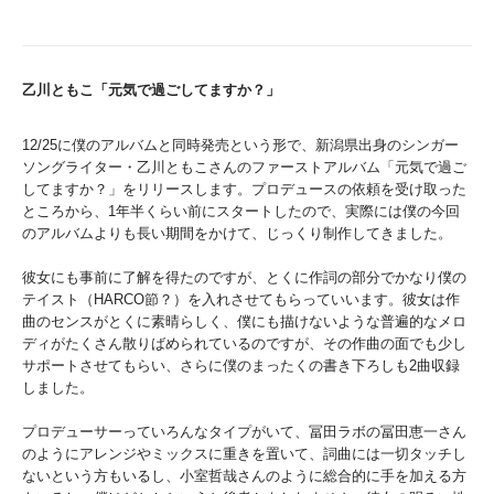
乙川ともこ「元気で過ごしてますか？」
12/25に僕のアルバムと同時発売という形で、新潟県出身のシンガー
ソングライター・乙川ともこさんのファーストアルバム「元気で過ご
してますか？」をリリースします。プロデュースの依頼を受け取った
ところから、1年半くらい前にスタートしたので、実際には僕の今回
のアルバムよりも長い期間をかけて、じっくり制作してきました。
彼女にも事前に了解を得たのですが、とくに作詞の部分でかなり僕の
テイスト（HARCO節？）を入れさせてもらっていいます。彼女は作
曲のセンスがとくに素晴らしく、僕にも描けないような普遍的なメロ
ディがたくさん散りばめられているのですが、その作曲の面でも少し
サポートさせてもらい、さらに僕のまったくの書き下ろしも2曲収録
しました。
プロデューサーっていろんなタイプがいて、冨田ラボの冨田恵一さん
のようにアレンジやミックスに重きを置いて、詞曲には一切タッチし
ないという方もいるし、小室哲哉さんのように総合的に手を加える方