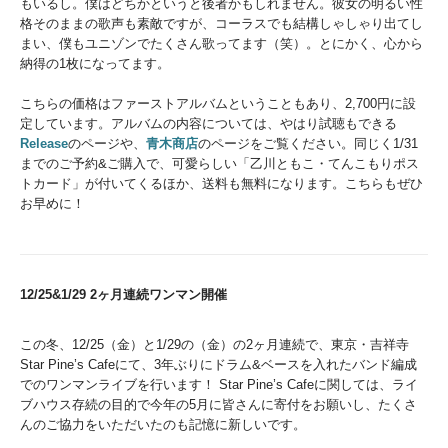
もいるし。僕はどちかというと後者かもしれません。彼女の明るい性
格そのままの歌声も素敵ですが、コーラスでも結構しゃしゃり出てし
まい、僕もユニゾンでたくさん歌ってます（笑）。とにかく、心から
納得の1枚になってます。
こちらの価格はファーストアルバムということもあり、2,700円に設
定しています。アルバムの内容については、やはり試聴もできる
Release
のページや、
青木商店
のページをご覧ください。同じく1/31
までのご予約&ご購入で、可愛らしい「乙川ともこ・てんこもりポス
トカード」が付いてくるほか、送料も無料になります。こちらもぜひ
お早めに！
12/25&1/29 2ヶ月連続ワンマン開催
この冬、12/25（金）と1/29の（金）の2ヶ月連続で、東京・吉祥寺
Star Pine’s Cafeにて、3年ぶりにドラム&ベースを入れたバンド編成
でのワンマンライブを行います！ Star Pine’s Cafeに関しては、ライ
ブハウス存続の目的で今年の5月に皆さんに寄付をお願いし、たくさ
んのご協力をいただいたのも記憶に新しいです。