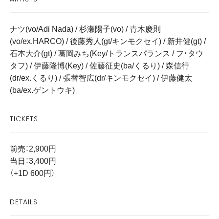
ナツ(vo/Adi Nada) / 杉瀬陽子(vo) / 青木慶則
(vo/ex.HARCO) / 後藤秀人(gt/キンモクセイ) / 新井健(gt) /
石本大介(gt) / 葛岡みち(Key/トランスパランス / フ・タウ
タフ) / 伊藤隆博(Key) / 佐藤征史(ba/くるり) / 森信行
(dr/ex.くるり) / 張替智広(dr/キンモクセイ) / 伊藤健太
(ba/ex.ゲントウキ)
TICKETS
前売：2,900円
当日：3,400円
（+1D 600円）
DETAILS