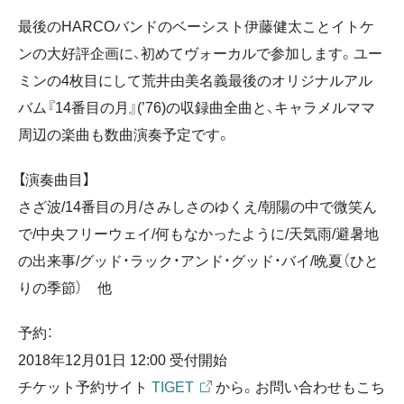
最後のHARCOバンドのベーシスト伊藤健太ことイトケ
ンの大好評企画に、初めてヴォーカルで参加します。ユー
ミンの4枚目にして荒井由美名義最後のオリジナルアル
バム『14番目の月』(’76)の収録曲全曲と、キャラメルママ
周辺の楽曲も数曲演奏予定です。
【演奏曲目】
さざ波/14番目の月/さみしさのゆくえ/朝陽の中で微笑ん
で/中央フリーウェイ/何もなかったように/天気雨/避暑地
の出来事/グッド・ラック・アンド・グッド・バイ/晩夏（ひと
りの季節） 他
予約：
2018年12月01日 12:00 受付開始
チケット予約サイト
TIGET
から。お問い合わせもこち