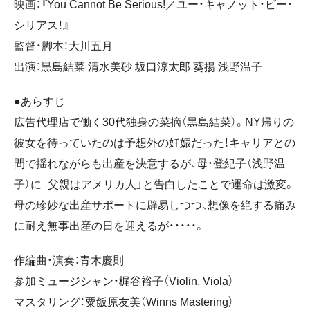
映画：『You Cannot Be Serious!／ユー・キャノット・ビー・
シリアス！』
監督・脚本：大川五月
出演：黒島結菜 清水美砂 坂口涼太郎 葵揚 浅野温子
●あらすじ
広告代理店で働く30代独身の菜摘（黒島結菜）。NY帰りの
彼女を待っていたのは予想外の妊娠だった！キャリアとの
間で揺れながらも出産を決意するが、母・登紀子（浅野温
子）に「父親はアメリカ人」と告白したことで運命は激変。
母の珍妙な出産サポートに辟易しつつ、想像を絶する痛み
に耐え無事出産の日を迎えるが・・・・・。
作編曲・演奏：青木慶則
参加ミュージシャン・梶谷裕子（Violin, Viola）
マスタリング：粟飯原友美（Winns Mastering）