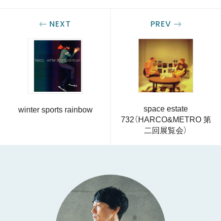
NEXT
PREV
space estate
winter sports rainbow
732（HARCO&METRO 第
二回展覧会）