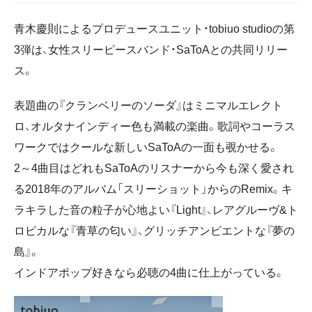
青木慶則によるプロデュースユニット・tobiuo studioの第
3弾は、女性スリーピースバンド・SaToAとの共同リリー
ス。
表題曲の『クランベリーのソーダ』はミニマルエレクト
ロ、オルタナインディー色も満載の楽曲。歌詞やコーラス
ワークではクールな新しいSaToAの一面も覗かせる。
2～4曲目はどれもSaToAのリスナーから今も深く愛され
る2018年のアルバム「スリーショット」からのRemix。キ
ラキラした音の粒子が心地よい『Light』、レアグルーヴ&ト
ロピカルな『青草の匂い』、グリッチアンビエントな『夢の
島』。
インドアポップ好きなら必聴の4曲に仕上がっている。