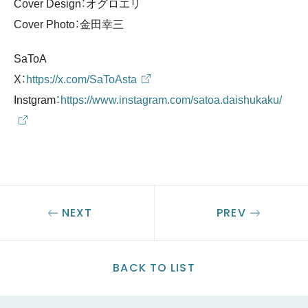
Cover Design：オグロエリ
Cover Photo：金田幸三
SaToA
X：
https://x.com/SaToAsta
Instgram：
https://www.instagram.com/satoa.daishukaku/
NEXT
PREV
BACK TO LIST