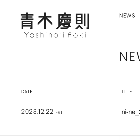
NEWS
NE
DATE
TITLE
ni-ne_
2023.12.22
FRI