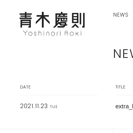
NEWS
NE
DATE
TITLE
extra_
2021.11.23
TUE