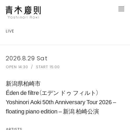
LIVE
2026.8.29 Sat
OPEN 14:30 / START 15:00
新潟県柏崎市
Éden de filtre（エデン ドゥ フィルト）
Yoshinori Aoki 50th Anniversary Tour 2026 –
floating piano edition – 新潟 柏崎公演
ARTISTS