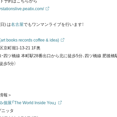
ト予約はこちらから
ftystationslive.peatix.com/
(日) は
名古屋
でもワンマンライブを行います！
 (art books records coffee & idea)
京町堀1-13-21 1F奥
線・四ツ橋線 本町駅28番出口から北に徒歩5分、四ツ橋線 肥後橋
徒歩5分）
情報＞
展「The World Inside You」
グニッタ