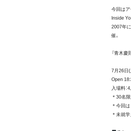
今回はア
Insid
2007年
催。
『青木慶則 5
7月26日(
Open 18
入場料：4,
＊30名
＊今回は
＊未就学