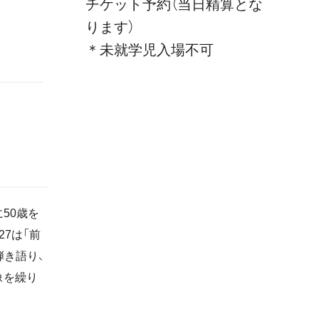
チケット予約（当日精算とな
ります）
＊未就学児入場不可
に50歳を
7は「前
弾き語り、
像を繰り