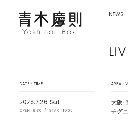
NEWS
LIV
DATE · TIME
AREA · 
大阪・
2025.7.26 Sat
チグ
OPEN 18:30 / START 19:00