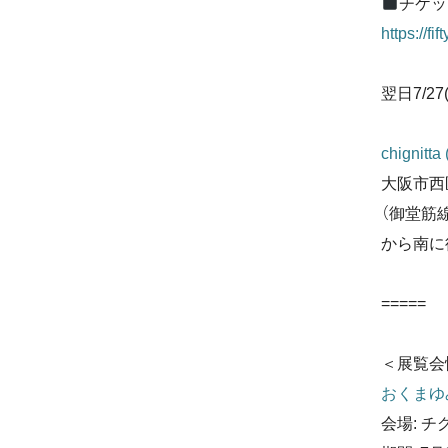
チケッ
https://fi
翌日7/27
chignitta
大阪市西区
（御堂筋
から南に
=====
＜展覧会
おくまゆみ個
会場: チ