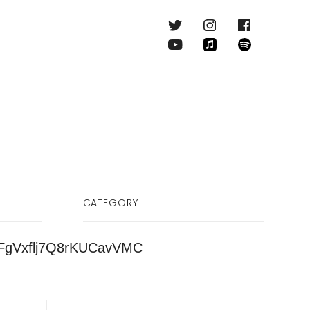
CATEGORY
FgVxflj7Q8rKUCavVMC