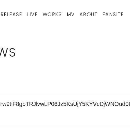
RELEASE
LIVE
WORKS
MV
ABOUT
FANSITE
WS
rw9tiF8gbTRJlvwLP06Jz5KsUjY5KYVcDjWNOud0