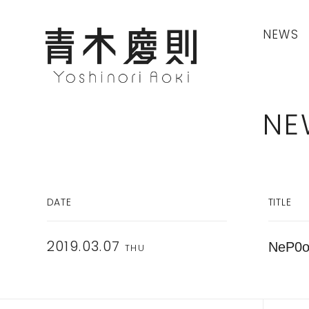
NEWS
NE
DATE
TITLE
NeP0o
2019.03.07
THU