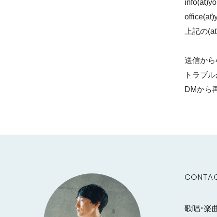
info(a
office(
上記の(
送信から
トラブルが
DMから
CONTA
歌唱・楽